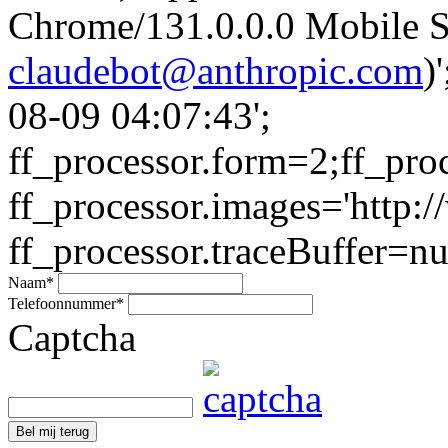
Chrome/131.0.0.0 Mobile Sa
claudebot@anthropic.com
)
08-09 04:07:43';
ff_processor.form=2;ff_pro
ff_processor.images='http:/
ff_processor.traceBuffer=nul
Naam
*
Telefoonnummer
*
Captcha
Bel mij terug