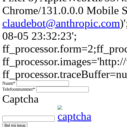
Chrome/131.0.0.0 Mobile Sa
claudebot@anthropic.com
)
08-05 23:32:23';
ff_processor.form=2;ff_pro
ff_processor.images='http:/
ff_processor.traceBuffer=nul
Naam
*
Telefoonnummer
*
Captcha
Bel mij terug