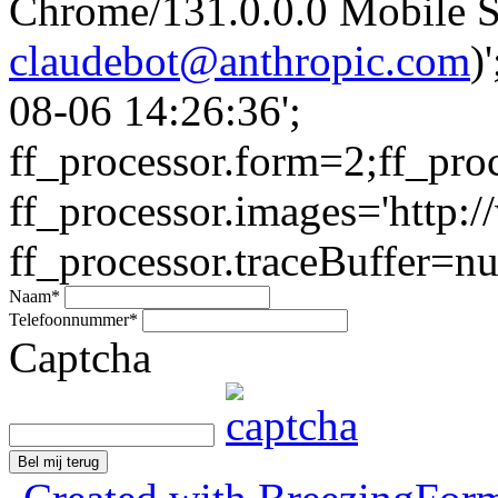
Chrome/131.0.0.0 Mobile Sa
claudebot@anthropic.com
)
08-06 14:26:36';
ff_processor.form=2;ff_pro
ff_processor.images='http:/
ff_processor.traceBuffer=nul
Naam
*
Telefoonnummer
*
Captcha
Bel mij terug