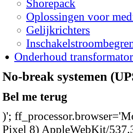
Shorepack
Oplossingen voor medi
Gelijkrichters
Inschakelstroombegren
Onderhoud transformato
No-break systemen (UP
Bel me terug
)'; ff_processor.browser='M
Pixel 8) AppleWebKit/537